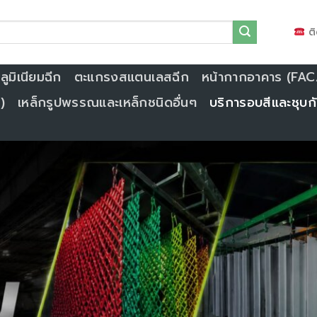
ติ
ูมิเนียมฉีก
ตะแกรงสแตนเลสฉีก
หน้ากากอาคาร (FA
)
เหล็กรูปพรรณและเหล็กชนิดอื่นๆ
บริการอบสีและชุบกั