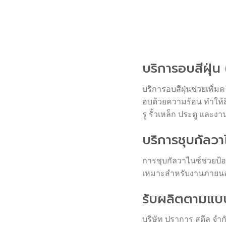
บริการอบสีฝุ่
บริการอบสีฝุ่นช่วยเพ
อบด้วยความร้อน ทำให้ส
รู รั้วเหล็ก ประตู และง
บริการชุบกัลวา
การชุบกัลวาไนซ์ช่วยป้
เหมาะสำหรับงานภายนอ
รับผลิตตามแบ
บริษัท ปราการ สตีล จำก