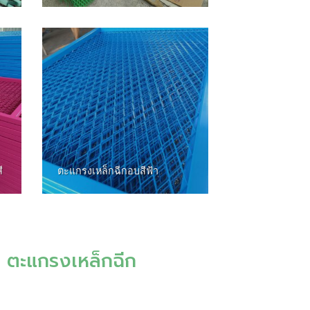
ี
ตะแกรงเหล็กฉีกอบสีฟ้า
 ตะแกรงเหล็กฉีก