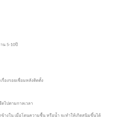
าน 5-10ปี
รื่องรอยเชื่อมหลังติดตั้ง
ะซืดไปตามกาลเวลา
็กข้างใน เมื่อโดนความชื้น หรือน้ำ จะทำให้เกิดสนิมขึ้นได้