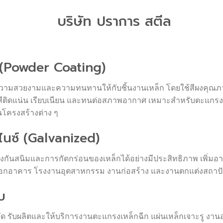
บริษัท ปราการ สตีล
น (Powder Coating)
ิ่มความสวยงามและความทนทานให้กับชิ้นงานเหล็ก โดยใช้สีผงคุณ
ีติดแน่น เรียบเนียน และทนต่อสภาพอากาศ เหมาะสำหรับตะแกรงเ
านโครงสร้างต่าง ๆ
ไนซ์ (Galvanized)
องกันสนิมและการกัดกร่อนของเหล็กได้อย่างมีประสิทธิภาพ เพิ่มอ
กอาคาร โรงงานอุตสาหกรรม งานก่อสร้าง และงานตกแต่งสถาป
บ
ัด รับผลิตและให้บริการงานตะแกรงเหล็กฉีก แผ่นเหล็กเจาะรู งานอ