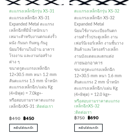
ตะแกรงเหล็กฉีกรุ่น XS-31
ตะแกรงเหล็กฉีกรุ่น XS-32
ตะแกรงเหล็กฉีก XS-31
ตะแกรงเหล็กฉีก XS-32
Expanded Metal ตะแกรง
Expanded Metal
เหล็กฉีกที่มีน้ำหนักเบา
นิยมใช้งานระเบียงกันตก
เหมาะสำหรับงานตกแต่งรั้ว
งานทำรั้วประตูเหล็ก งาน
ผนัง กันนก กันหนู กันงู
เฟอร์นิเจอร์เหล็ก งานชั้นวาง
นิยมใช้งานในบ้าน อาคาร
สินค้าและโครงสร้างเหล็ก
โรงงาน และงานก่อสร้าง
ง
งานบังแดดและตกแต่
ต่าง ๆ
ภายนอกอาคาร
ขนาดรูตะแกรงเหล็กฉีก
ขนาดรูตะแกรงเหล็กฉีก
12×30.5 mm หนา 1.2 mm
12×30.5 mm หนา 1.6 mm
สันตะแกรง 1.5 mm น้ำหนัก
สันตะแกรง 2 mm น้ำหนัก
ตะแกรงเหล็กฉีก/แผ่น Kg
ตะแกรงเหล็กฉีก/แผ่น Kg
(4×8ฟุต) = 7.0kg+-
(4×8ฟุต) = 12.0 kg+-
หรือสอบถามราคาตะแกรง
หรือสอบถามราคาตะแกรง
เหล็กฉีกXS-32
เหล็กฉีกXS-31 :
ติดต่อเรา
:
ติดต่อเรา
Original
Current
฿
750
฿
690
Original
Current
฿
490
฿
450
price
price
price
price
was:
is:
was:
is:
หยิบใส่ตะกร้า
หยิบใส่ตะกร้า
฿750.
฿690.
฿490.
฿450.