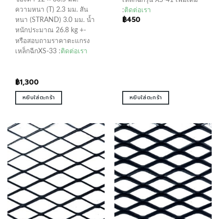
เหล็กฉีกรุ่น XS-41 เพิ่มเติม
ความหนา (T) 2.3 มม. สัน
:
ติดต่อเรา
฿
450
หนา (STRAND) 3.0 มม. น้ำ
หนักประมาณ 26.8 kg +-
หรือสอบถามราคาตะแกรง
เหล็กฉีกXS-33 :
ติดต่อเรา
฿
1,300
หยิบใส่ตะกร้า
หยิบใส่ตะกร้า