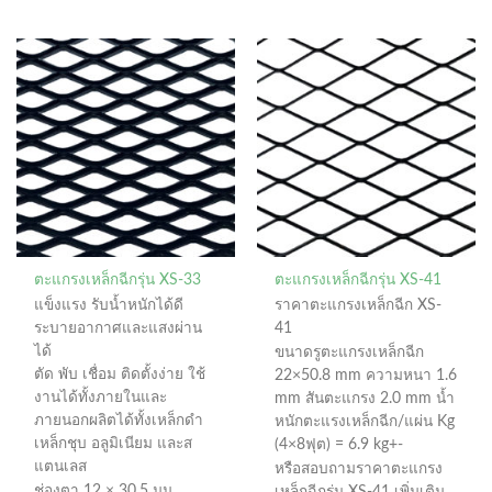
ตะแกรงเหล็กฉีกรุ่น XS-33
ตะแกรงเหล็กฉีกรุ่น XS-41
แข็งแรง รับน้ำหนักได้ดี
ราคาตะแกรงเหล็กฉีก XS-
ระบายอากาศและแสงผ่าน
41
ได้
ขนาดรูตะแกรงเหล็กฉีก
ตัด พับ เชื่อม ติดตั้งง่าย ใช้
22×50.8 mm ความหนา 1.6
งานได้ทั้งภายในและ
mm สันตะแกรง 2.0 mm น้ำ
ภายนอกผลิตได้ทั้งเหล็กดำ
หนักตะแรงเหล็กฉีก/แผ่น Kg
เหล็กชุบ อลูมิเนียม และส
(4×8ฟุต) = 6.9 kg+-
แตนเลส
หรือสอบถามราคาตะแกรง
ช่องตา 12 × 30.5 มม.