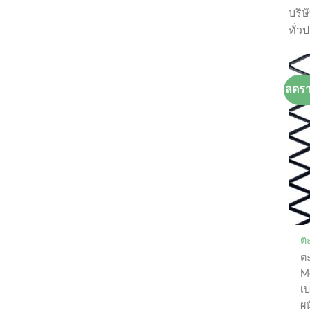
บริษ
ทั่ว
ลดร
ตะ
ต
Me
เ
ผน