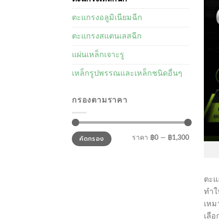
ตะแกรงอลูมิเนียมฉีก
ตะแกรงสแตนเลสฉีก
แผ่นเหล็กเจาะรู
เหล็กรูปพรรณและเหล็กชนิดอื่นๆ
กรองตามราคา
ราคา
ราคา
คัดกรอง
ราคา
฿0
—
฿1,300
ต่ำ
สูงสุด
สุด
ตะแก
ทำใ
เหม
เลื