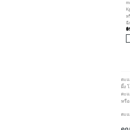
m
Kg
ห
ฉี
฿
ตะแ
ผึ้ง
ตะแก
หรื
ตะแก
คุณ