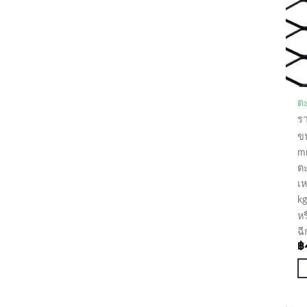
ตะ
ร
ข
m
ต
เห
kg
ห
ฉี
฿