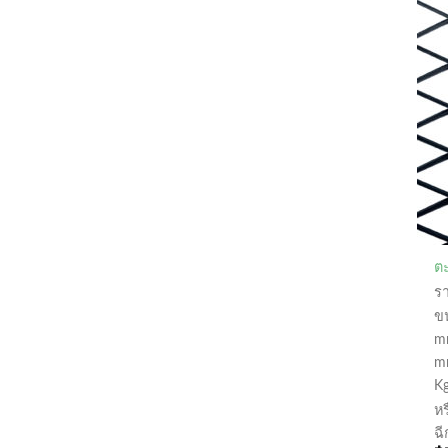
ตะ
ร
ข
m
m
Kg
ห
ฉี