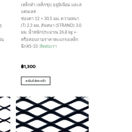
เหล็กดำ เหล็กชุบ อลูมิเนียม และส
แตนเลส
ช่องตา 12 × 30.5 มม. ความหนา
(T) 2.3 มม. สันหนา (STRAND) 3.0
5
มม. น้ำหนักประมาณ 26.8 kg +-
่น
หรือสอบถามราคาตะแกรงเหล็ก
ฉีกXS-33 :
ติดต่อเรา
฿
1,300
หยิบใส่ตะกร้า