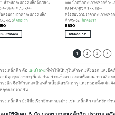
m น้ำหนักตะแกรงเหล็กฉีก/แผ่น
mm น้ำหนักตะแกรงเหล็กฉีก/แผ
 (4×8ฟุต) = 9.5 kg+-
Kg (4×8ฟุต) = 17.6 kg+-
รือสอบถามราคาตะแกรงเหล็ก
หรือสอบถามราคาตะแกรงเหล็ก
กXS-61 :
ติดต่อเรา
ฉีกXS-62 :
ติดต่อเรา
550
฿
830
หยิบใส่ตะกร้า
หยิบใส่ตะกร้า
1
2
3
กรงเหล็กฉีก คือ
แผ่นโลหะ
ที่ทำให้เป็นรูในลักษณะดึงออก และยืดเป
 โดยมีทุกจุดต่อของรูยืดต่อกันอย่างแข็งแรงตลอดทั้งแผ่น การผลิต 
รงฉีก จึงมีลักษณะเป็นเหล็กเนื้อเดียวกันทุกรู และตลอดทั้งแผ่น 
อหลุดออกจากกัน
รงเหล็กฉีก ยังมีชื่อเรียกอีกหลายอย่าง เช่น เหล็กฉีก เหล็กยืด ส
สมบัติพิเศษ 6 ข้อ ของตะแกรงเหล็กฉีก ปราการ สตี