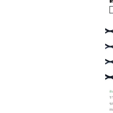
฿
ตะ
ร
ข
m