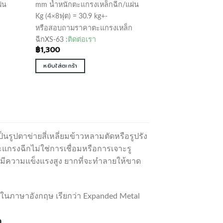
่น
mm น้ำหนักตะแกรงเหล็กฉีก/แผ่น
Kg (4×8ฟุต) = 30.9 kg+-
หรือสอบถามราคาตะแกรงเหล็ก
ฉีกXS-63 :
ติดต่อเรา
฿
1,300
หยิบใส่ตะกร้า
็นรูปตาข่ายสี่เหลี่ยมข้าวหลามตัดหรือรูปรัง
ตะแกรงฉีกไม่ใช่การเชื่อมหรือการเจาะรู
จึงมีความแข็งแรงสูง ยากที่จะทำลายให้ขาด
่วนในภาษาอังกฤษ เรียกว่า Expanded Metal
ล