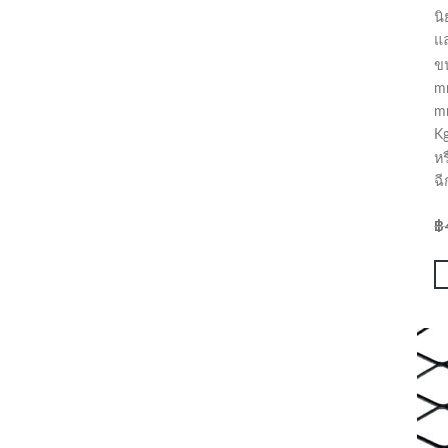
น
แล
ข
m
m
Kg
ห
ฉี
฿