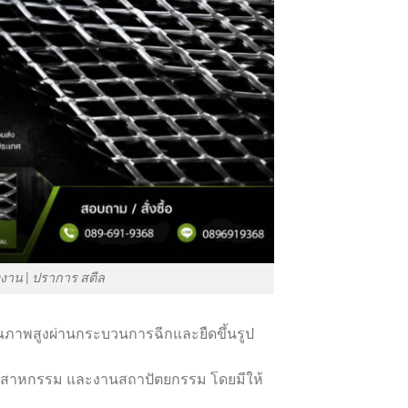
งงาน | ปราการ สตีล
คุณภาพสูงผ่านกระบวนการฉีกและยืดขึ้นรูป
ุตสาหกรรม และงานสถาปัตยกรรม โดยมีให้