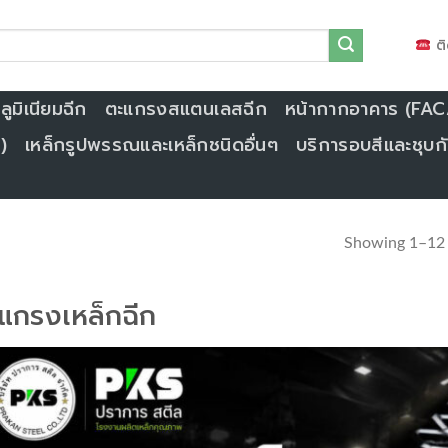
ติ
ูมิเนียมฉีก
ตะแกรงสแตนเลสฉีก
หน้ากากอาคาร (FA
)
เหล็กรูปพรรณและเหล็กชนิดอื่นๆ
บริการอบสีและชุบกั
Showing 1–12 o
แกรงเหล็กฉีก