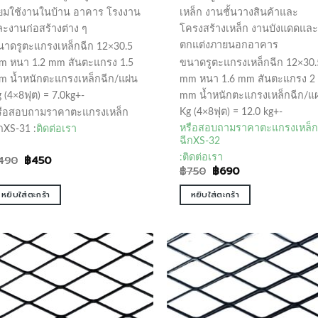
ิยมใช้งานในบ้าน อาคาร โรงงาน
เหล็ก งานชั้นวางสินค้าและ
ะงานก่อสร้างต่าง ๆ
โครงสร้างเหล็ก งานบังแดดและ
ตกแต่
งภายนอกอาคาร
นาดรูตะแกรงเหล็กฉีก 12×30.5
m หนา 1.2 mm สันตะแกรง 1.5
ขนาดรูตะแกรงเหล็กฉีก 12×30.
m น้ำหนักตะแกรงเหล็กฉีก/แผ่น
mm หนา 1.6 mm สันตะแกรง 2
 (4×8ฟุต) = 7.0kg+-
mm น้ำหนักตะแกรงเหล็กฉีก/แผ
Kg (4×8ฟุต) = 12.0 kg+-
รือสอบถามราคาตะแกรงเหล็ก
หรือสอบถามราคาตะแกรงเหล็ก
กXS-31 :
ติดต่อเรา
ฉีกXS-32
:
ติดต่อเรา
Original
Current
490
฿
450
price
price
Original
Current
฿
750
฿
690
was:
is:
price
price
฿490.
฿450.
was:
is:
หยิบใส่ตะกร้า
หยิบใส่ตะกร้า
฿750.
฿690.