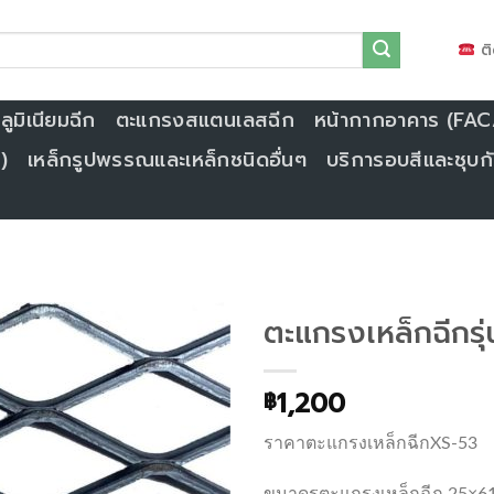
ติ
ูมิเนียมฉีก
ตะแกรงสแตนเลสฉีก
หน้ากากอาคาร (FA
)
เหล็กรูปพรรณและเหล็กชนิดอื่นๆ
บริการอบสีและชุบกั
ตะแกรงเหล็กฉีกรุ
1,200
฿
ราคาตะแกรงเหล็กฉีกXS-53
ขนาดรูตะแกรงเหล็กฉีก 25×6