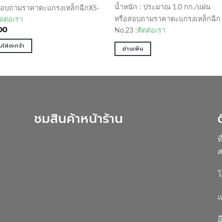
น้ำหนัก : ประมาณ 1.0 กก./แผ่น
สอบถามราคาตะแกรงเหล็กฉีกXS-
หรือสอบถามราคาตะแกรงเหล็กฉีก
ิดต่อเรา
00
No.23 :
ติดต่อเรา
บใส่ตะกร้า
อ่านเพิ่ม
ชมสินค้าหน้าร้าน
ท
ส
โ
แ
อ