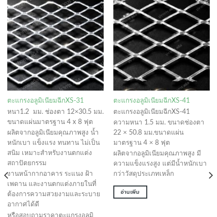
ตะแกรงอลูมิเนียมฉีกXS-31
ตะแกรงอลูมิเนียมฉีกXS-41
หนา1.2 มม. ช่องตา 12×30.5 มม.
ตะแกรงอลูมิเนียมฉีกXS-41
ขนาดแผ่นมาตรฐาน 4 x 8 ฟุต
ความหนา 1.5 มม. ขนาดช่องตา
ผลิตจากอลูมิเนียมคุณภาพสูง น้ำ
22 × 50.8 มม.ขนาดแผ่น
หนักเบา แข็งแรง ทนทาน ไม่เป็น
มาตรฐาน 4 × 8 ฟุต
สนิม เหมาะสำหรับงานตกแต่ง
ผลิตจากอลูมิเนียมคุณภาพสูง มี
สถาปัตยกรรม
ความแข็งแรงสูง แต่มีน้ำหนักเบา
งานหน้ากากอาคาร ระแนง ฝ้า
กว่าวัสดุประเภทเหล็ก
เพดาน และงานตกแต่งภายในที่
อ่านเพิ่ม
ต้องการความสวยงามและระบาย
อากาศได้ดี
หรือสอบถามราคาตะแกรงอลูมิ