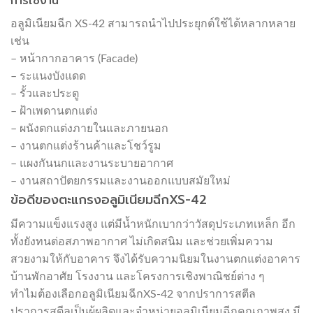
การใช้งาน
อลูมิเนียมฉีก XS-42 สามารถนำไปประยุกต์ใช้ได้หลากหลาย
เช่น
– หน้ากากอาคาร (Facade)
– ระแนงบังแดด
– รั้วและประตู
– ฝ้าเพดานตกแต่ง
– ผนังตกแต่งภายในและภายนอก
– งานตกแต่งร้านค้าและโชว์รูม
– แผงกันนกและงานระบายอากาศ
– งานสถาปัตยกรรมและงานออกแบบสมัยใหม่
ข้อดีของตะแกรงอลูมิเนียมฉีกXS-42
มีความแข็งแรงสูง แต่มีน้ำหนักเบากว่าวัสดุประเภทเหล็ก อีก
ทั้งยังทนต่อสภาพอากาศ ไม่เกิดสนิม และช่วยเพิ่มความ
สวยงามให้กับอาคาร จึงได้รับความนิยมในงานตกแต่งอาคาร
บ้านพักอาศัย โรงงาน และโครงการเชิงพาณิชย์ต่าง ๆ
ทำไมต้องเลือกอลูมิเนียมฉีกXS-42 จากปราการสตีล
ปราการสตีลเป็นผู้ผลิตและจำหน่ายอลูมิเนียมฉีกคุณภาพสูง มี