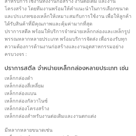
สำหรับการใช้งานทั้งงานก่อสร้าง งานต่อเติม และงาน
โครงสร้าง โดยทีมงานพร้อมให้คำแนะนำในการเลือกขนาด
และประเภทของเหล็กให้เหมาะสมกับการใช้งาน เพื่อให้ลูกค้า
ได้รับสินค้าที่มีคุณภาพและคุ้มค่ามากที่สุด
ปราการสตีล พร้อมให้บริการจำหน่ายเหล็กกล่องและเหล็กรูป
พรรณหลากหลายประเภท พร้อมบริการจัดส่ง เพื่อรองรับทุก
ความต้องการด้านงานก่อสร้างและงานอุตสาหกรรมอย่าง
ครบวงจร :
ปราการสตีล จำหน่ายเหล็กกล่องหลายประเภท เช่น
เหล็กกล่องดำ
เหล็กกล่องสี่เหลี่ยม
เหล็กกล่องแบน
เหล็กกล่องกัลวาไนซ์
เหล็กกล่องโครงสร้าง
เหล็กกล่องสำหรับงานต่อเติมและงานตกแต่ง
มีหลากหลายขนาดเช่น