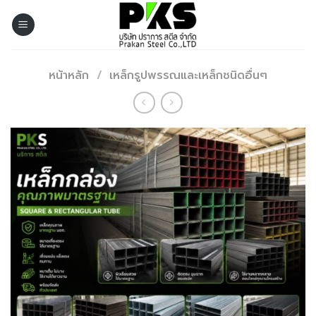
Skip
to
content
หน้าหลัก
/
เหล็กรูปพรรณและเหล็กชนิดอื่นๆ