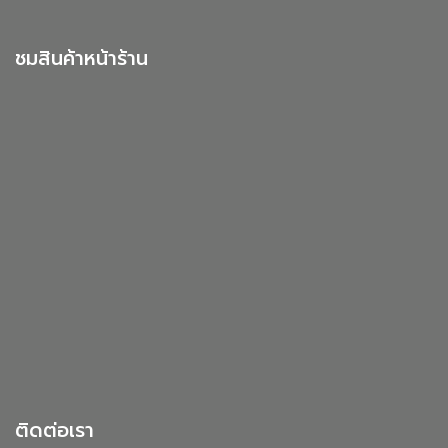
ชมสินค้าหน้าร้าน
ติดต่อเรา