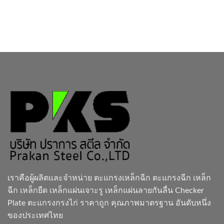
เราคือผู้ผลิตและจำหน่าย
ตะแกรงเหล็กฉีก
ตะแกรงฉีก เหล็ก
ฉีก เหล็กยืด เหล็กแผ่นเจาะรู เหล็กแผ่นลายกันลื่น Checker
Plate ตะแกรงกรงไก่ ราคาถูก คุณภาพมาตรฐาน อันดับหนึ่ง
ของประเทศไทย