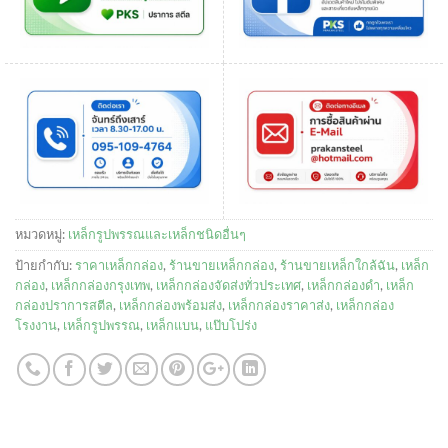
หมวดหมู่:
เหล็กรูปพรรณและเหล็กชนิดอื่นๆ
ป้ายกำกับ:
ราคาเหล็กกล่อง
,
ร้านขายเหล็กกล่อง
,
ร้านขายเหล็กใกล้ฉัน
,
เหล็ก
กล่อง
,
เหล็กกล่องกรุงเทพ
,
เหล็กกล่องจัดส่งทั่วประเทศ
,
เหล็กกล่องดำ
,
เหล็ก
กล่องปราการสตีล
,
เหล็กกล่องพร้อมส่ง
,
เหล็กกล่องราคาส่ง
,
เหล็กกล่อง
โรงงาน
,
เหล็กรูปพรรณ
,
เหล็กแบน
,
แป๊บโปร่ง