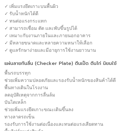
✓ เพิ่มแรงยึดเกาะบนพื้นผิว
✓ รับน้ำหนักได้ดี
✓ ทนต่อแรงกระแทก
✓ สามารถเชื่อม ตัด และพับขึ้นรูปได้
✓ เหมาะกับงานภายในและภายนอกอาคาร
✓ มีหลายขนาดและหลายความหนาให้เลือก
✓ ดูแลรักษาง่ายและมีอายุการใช้งานยาวนาน
แผ่นลายกันลื่น (Checker Plate) ตีนเป็ด ตีนไก่ นิยมใช้
พื้นรถบรรทุก
ช่วยเพิ่มความปลอดภัยและรองรับน้ำหนักของสินค้าได้ดี
พื้นทางเดินในโรงงาน
ลดอุบัติเหตุจากการลื่นล้ม
บันไดเหล็ก
ช่วยเพิ่มแรงยึดเกาะขณะเดินขึ้นลง
ทางลาดรถเข็น
รองรับการใช้งานต่อเนื่องและทนต่อแรงเสียดทาน