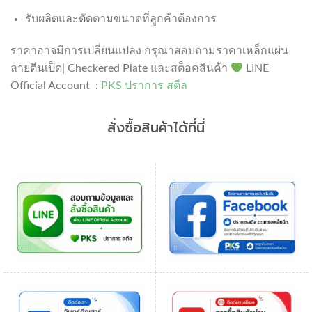
รับผลิตและตัดตามขนาดที่ลูกค้าต้องการ
ราคาอาจมีการเปลี่ยนแปลง กรุณาสอบถามราคาเหล็กแผ่น
ลายตีนเป็ด| Checkered Plate และสต็อคสินค้า
LINE
Official Account :
PKS ปราการ สตีล
สั่งซื้อสินค้าได้ที่นี่