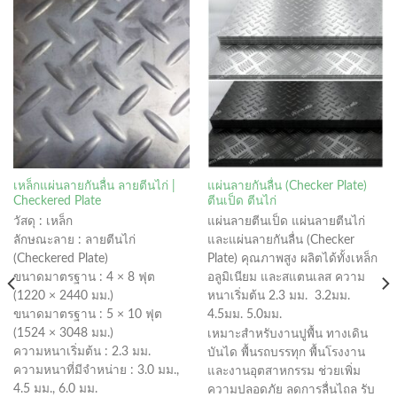
เหล็กแผ่นลายกันลื่น ลายตีนไก่ |
แผ่นลายกันลื่น (Checker Plate)
Checkered Plate
ตีนเป็ด ตีนไก่
วัสดุ : เหล็ก
แผ่นลายตีนเป็ด แผ่นลายตีนไก่
ลักษณะลาย : ลายตีนไก่
และแผ่นลายกันลื่น (Checker
(Checkered Plate)
Plate) คุณภาพสูง ผลิตได้ทั้งเหล็ก
ขนาดมาตรฐาน : 4 × 8 ฟุต
อลูมิเนียม และสแตนเลส ความ
(1220 × 2440 มม.)
หนาเริ่มต้น 2.3 มม. 3.2มม.
ขนาดมาตรฐาน : 5 × 10 ฟุต
4.5มม. 5.0มม.
(1524 × 3048 มม.)
เหมาะสำหรับงานปูพื้น ทางเดิน
ความหนาเริ่มต้น : 2.3 มม.
บันได พื้นรถบรรทุก พื้นโรงงาน
ความหนาที่มีจำหน่าย : 3.0 มม.,
และงานอุตสาหกรรม ช่วยเพิ่ม
4.5 มม., 6.0 มม.
ความปลอดภัย ลดการลื่นไถล รับ