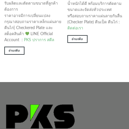
รับผลิตและตัดตามขนาดที่ลูกค้า
น้ำหนักได้ดี พร้อมบริการตัดตาม
ต้องการ
ขนาดและจัดส่งทั่วประเทศ
ราคาอาจมีการเปลี่ยนแปลง
หรือสอบถามราคาแผ่นลายกันลื่น
กรุณาสอบถามราคาเหล็กแผ่นลาย
(Checker Plate) ตีนเป็ด ตีนไก่ :
ตีนไก่| Checkered Plate และ
ติดต่อเรา
สต็อคสินค้า
LINE Official
อ่านเพิ่ม
Account :
PKS ปราการ สตีล
อ่านเพิ่ม