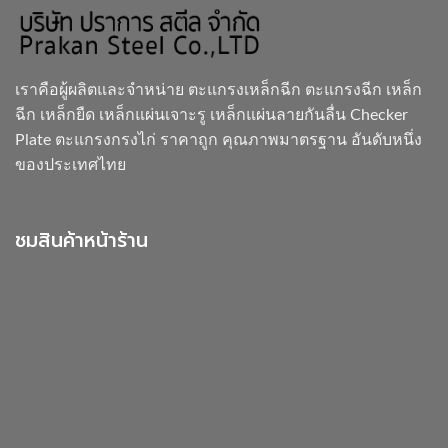
เราคือผู้ผลิตและจำหน่าย
ตะแกรงเหล็กฉีก
ตะแกรงฉีก เหล็ก
ฉีก เหล็กยืด เหล็กแผ่นเจาะรู เหล็กแผ่นลายกันลื่น Checker
Plate ตะแกรงกรงไก่ ราคาถูก คุณภาพมาตรฐาน อันดับหนึ่ง
ของประเทศไทย
ชมสินค้าหน้าร้าน