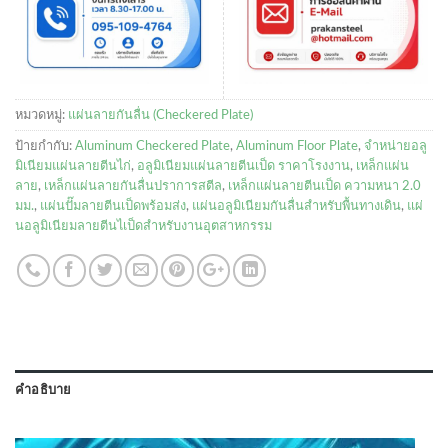
หมวดหมู่:
แผ่นลายกันลื่น (Checkered Plate)
ป้ายกำกับ:
Aluminum Checkered Plate
,
Aluminum Floor Plate
,
จำหน่ายอลู
มิเนียมแผ่นลายตีนไก่
,
อลูมิเนียมแผ่นลายตีนเป็ด ราคาโรงงาน
,
เหล็กแผ่น
ลาย
,
เหล็กแผ่นลายกันลื่นปราการสตีล
,
เหล็กแผ่นลายตีนเป็ด ความหนา 2.0
มม.
,
แผ่นปั๊มลายตีนเป็ดพร้อมส่ง
,
แผ่นอลูมิเนียมกันลื่นสำหรับพื้นทางเดิน
,
แผ่
นอลูมิเนียมลายตีนไเป็ดสำหรับงานอุตสาหกรรม
คำอธิบาย