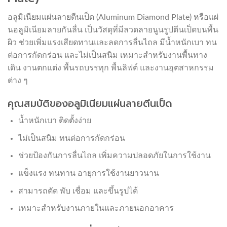
อลูมิเนียมแผ่นลายตีนเป็ด (Aluminum Diamond Plate) หรือแผ่
นอลูมิเนียมลายกันลื่น เป็นวัสดุที่มีลวดลายนูนรูปตีนเป็ดบนพื้น
ผิว ช่วยเพิ่มแรงเสียดทานและลดการลื่นไถล มีน้ำหนักเบา ทน
ต่อการกัดกร่อน และไม่เป็นสนิม เหมาะสำหรับงานพื้นทาง
เดิน งานตกแต่ง พื้นรถบรรทุก พื้นลิฟต์ และงานอุตสาหกรรม
ต่าง ๆ
คุณสมบัติของอลูมิเนียมแผ่นลายตีนเป็ด
น้ำหนักเบา ติดตั้งง่าย
ไม่เป็นสนิม ทนต่อการกัดกร่อน
ช่วยป้องกันการลื่นไถล เพิ่มความปลอดภัยในการใช้งาน
แข็งแรง ทนทาน อายุการใช้งานยาวนาน
สามารถตัด พับ เชื่อม และขึ้นรูปได้
เหมาะสำหรับงานภายในและภายนอกอาคาร