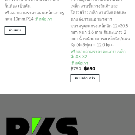
กั้นห้อง เป็นต้น
เหล็ก งานชั้นวางสินค้าและ
โครงสร้างเหล็ก งานบังแดดและ
หรือสอบถามราคาแผ่นเหล็กเจาะรู
งภายนอกอาคาร
กลม 10mm.P14 :
ติดต่อเรา
ตกแต่
ขนาดรูตะแกรงเหล็กฉีก 12×30.5
อ่านเพิ่ม
mm หนา 1.6 mm สันตะแกรง 2
mm น้ำหนักตะแกรงเหล็กฉีก/แผ่น
Kg (4×8ฟุต) = 12.0 kg+-
หรือสอบถามราคาตะแกรงเหล็ก
ฉีกXS-32
:
ติดต่อเรา
Original
Current
฿
750
฿
690
price
price
was:
is:
หยิบใส่ตะกร้า
฿750.
฿690.