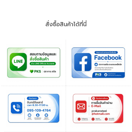
สั่งซื้อสินค้าได้ที่นี่