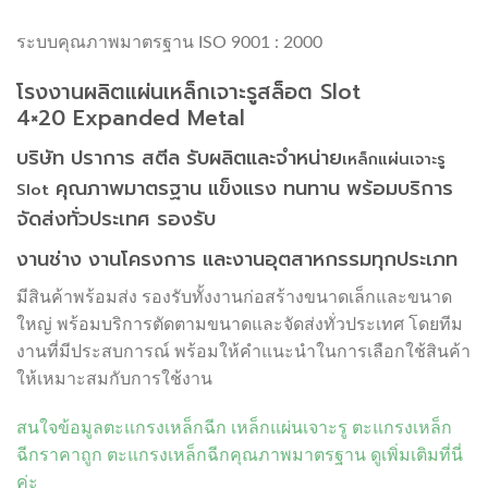
ระบบคุณภาพมาตรฐาน ISO 9001 : 2000
โรงงานผลิตแผ่นเหล็กเจาะรูสล็อต Slot
4×20 Expanded Metal
บริษัท ปราการ สตีล รับผลิตและจำหน่าย
เหล็กแผ่นเจาะรู
คุณภาพมาตรฐาน แข็งแรง ทนทาน พร้อมบริการ
Slot
จัดส่งทั่วประเทศ รองรับ
งานช่าง งานโครงการ และงานอุตสาหกรรมทุกประเภท
มีสินค้าพร้อมส่ง รองรับทั้งงานก่อสร้างขนาดเล็กและขนาด
ใหญ่ พร้อมบริการตัดตามขนาดและจัดส่งทั่วประเทศ โดยทีม
งานที่มีประสบการณ์ พร้อมให้คำแนะนำในการเลือกใช้สินค้า
ให้เหมาะสมกับการใช้งาน
สนใจข้อมูล
ตะแกรงเหล็กฉีก
เหล็กแผ่นเจาะรู ตะแกรงเหล็ก
ฉีกราคาถูก ตะแกรงเหล็กฉีกคุณภาพมาตรฐาน ดูเพิ่มเติมที่นี่
ค่ะ