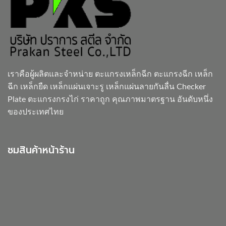
เราคือผู้ผลิตและจำหน่าย
ตะแกรงเหล็กฉีก
ตะแกรงฉีก เหล็ก
ฉีก เหล็กยืด เหล็กแผ่นเจาะรู เหล็กแผ่นลายกันลื่น Checker
Plate ตะแกรงกรงไก่ ราคาถูก คุณภาพมาตรฐาน อันดับหนึ่ง
ของประเทศไทย
ชมสินค้าหน้าร้าน